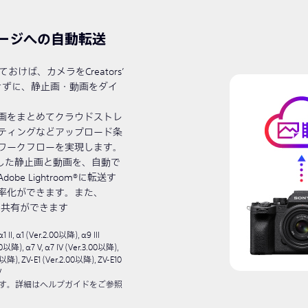
ージへの自動転送
定をしておけば、カメラをCreators’
介さずに、静止画・動画をダイ
画をまとめてクラウドストレ
ティングなどアップロード条
ワークフローを実現します。
ロードした静止画と動画を、自動で
 Lightroom®に転送す
率化ができます。また、
プや共有ができます
, α1 (Ver.2.00以降), α9 III
00以降), α7 V, α7 IV (Ver.3.00以降),
0以降), ZV-E1 (Ver.2.00以降), ZV-E10
V
す。詳細はヘルプガイドをご参照