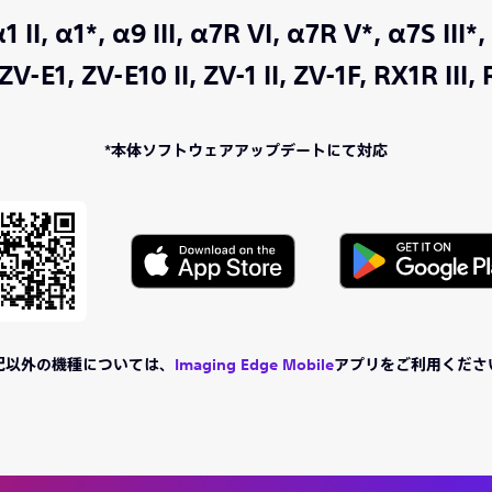
1 II,
α1*,
α9 III,
α7R VI,
α7R V*,
α7S III*,
ZV-E1,
ZV-E10 II,
ZV-1 II,
ZV-1F,
RX1R III,
*本体ソフトウェアアップデートにて対応
記以外の機種については、
Imaging Edge Mobile
アプリをご利用くださ