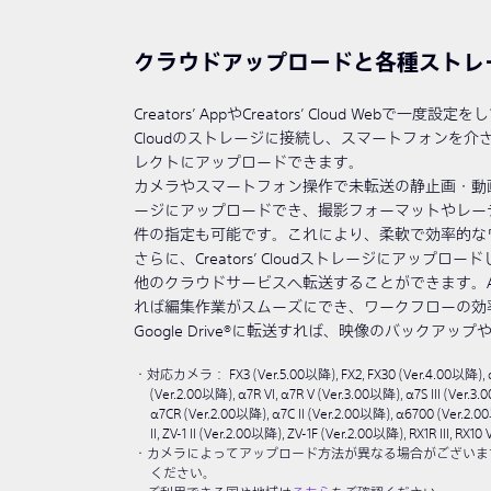
クラウドアップロードと各種ストレ
Creators’ AppやCreators’ Cloud Webで一度設
Cloudのストレージに接続し、スマートフォンを
レクトにアップロードできます。
カメラやスマートフォン操作で未転送の静止画・動
ージにアップロードでき、撮影フォーマットやレー
件の指定も可能です。これにより、柔軟で効率的な
さらに、Creators’ Cloudストレージにアップ
他のクラウドサービスへ転送することができます。Adobe
れば編集作業がスムーズにでき、ワークフローの効
Google Drive®に転送すれば、映像のバックアッ
対応カメラ： FX3 (Ver.5.00以降), FX2, FX30 (Ver.4.00以降), α1 II
(Ver.2.00以降), α7R VI, α7R V (Ver.3.00以降), α7S III (Ver.3.
α7CR (Ver.2.00以降), α7C II (Ver.2.00以降), α6700 (Ver.2.0
II, ZV-1 II (Ver.2.00以降), ZV-1F (Ver.2.00以降), RX1R III, RX10 
カメラによってアップロード方法が異なる場合がございま
ください。