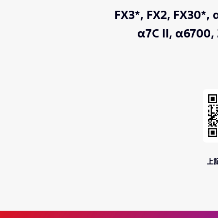
FX3*,
FX2,
FX30*,
α
α7C II,
α6700,
上