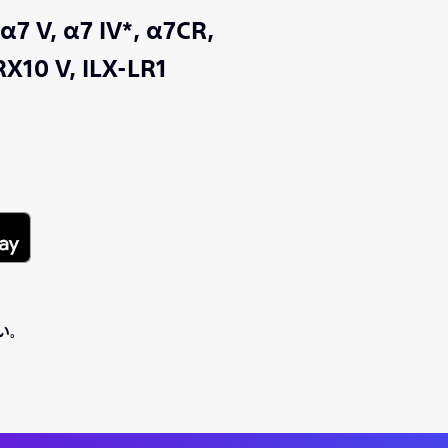
α7 V,
α7 IV*,
α7CR,
RX10 V,
ILX-LR1
い。