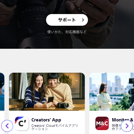
サポート
使いかた、対応機器など
Creators' App
Monitor &
Creators' Cloudモバイルアプリ
映像モニタリ
ケーション
作アプリケー