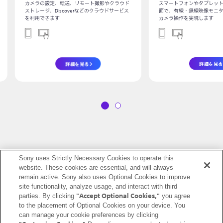
カメラの設定、転送、リモート撮影やクラウド
スマートフォンやタブレット
ストレージ、Discoverなどのクラウドサービス
面で、有線・無線映像モニ
を利用できます
カメラ操作を実現します
詳細を見る
詳細を見
1
2
Sony uses Strictly Necessary Cookies to operate this
website. These cookies are essential, and will always
日本 (日本語)
remain active. Sony also uses Optional Cookies to improve
site functionality, analyze usage, and interact with third
利用規約 (Account)
利用規約 (Creators' Cloud)
"Accept Optional Cookies,"
parties. By clicking
you agree
to the placement of Optional Cookies on your device. You
利用規約 (Master Cut (Beta))
プライバシーポリシー (Account)
can manage your cookie preferences by clicking
プライバシーポリシー (Creators' Cloud)