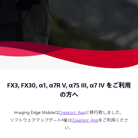
FX3, FX30, α1, α7R V, α7S III, α7 IV をご利用
の方へ
Imaging Edge Mobileは
Creators' App
に移行致しました。
ソフトウェアアップデート
*
後は
Creators' App
をご利用くださ
い。