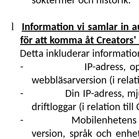
söktermer och historik.
l
Information vi samlar in
för att komma åt Creators' 
Detta inkluderar informati
-
IP-adress, o
webbläsarversion (i relati
-
Din IP-adress, m
driftloggar (i relation til
-
Mobilenhetens 
version, språk och enhete