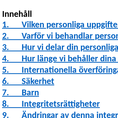
Innehåll
1.
Vilken personliga uppgifte
2.
Varför vi behandlar perso
3.
Hur vi delar din personlig
4.
Hur länge vi behåller din
5.
Internationella överföring
6.
Säkerhet
7.
Barn
8.
Integritetsrättigheter
9.
Ändringar av denna integr