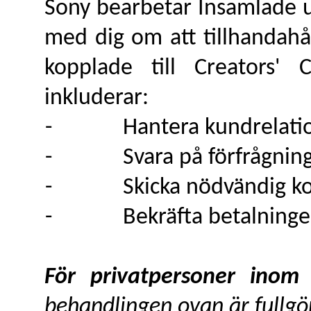
Sony bearbetar Insamlade up
med dig om att tillhandahål
kopplade till Creators' 
inkluderar:
-
Hantera kundrelati
-
Svara på förfrågnin
-
Skicka nödvändig k
-
Bekräfta betalninge
För privatpersoner ino
behandlingen ovan är fullgö