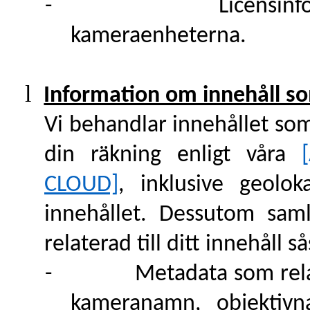
-
Licensinf
kameraenheterna.
l
Information om innehåll som
Vi behandlar innehållet som
din räkning enligt våra
CLOUD]
, inklusive geolo
innehållet. Dessutom sam
relaterad till ditt innehåll s
-
Metadata som relat
kameranamn, objektivna