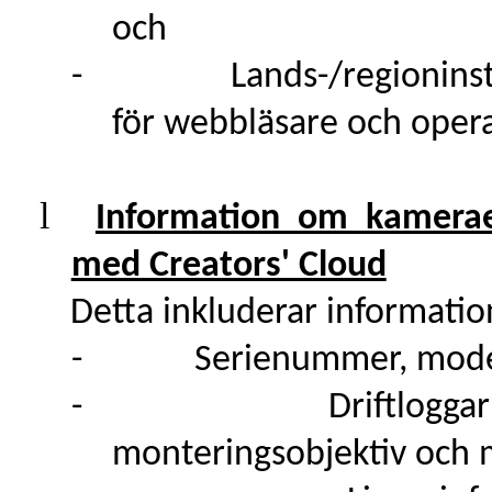
och
-
Lands-/regioninst
för webbläsare och oper
l
Information om kamerae
med Creators' Cloud
Detta inkluderar informati
-
Serienummer, modell
-
Driftlogga
monteringsobjektiv och 