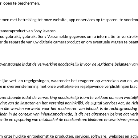
ar lopen te beschermen.
lemen met betrekking tot onze website, app en services op te sporen, te voorko
 cameraproduct van Sony leveren
oud gebruikt, gebruikt Sony Verzamelde gegevens om u informatie te verstrekk
er de reparatie van uw digitale cameraproduct en om eventuele vragen te bea
ovenstaande is dat de verwerking noodzakelijk is voor de legitieme belangen van
ijke wet- en regelgevingen, waaronder het reageren op verzoeken van en, waa
ke in overeenstemming met onze wettelijke en regelgevende verplichtingen krac
venstaande is dat de verwerking noodzakelijk is om te voldoen aan een wettelijk
g van de lidstaten en het Verenigd Koninkrijk), de Digital Services Act, de rich
ën die worden verwerkt voor het modereren van inhoud, is de rechtsgrondslag 
eën in de context van inhoudsmoderatie, is dit het algemeen belang dat ver
ventie en opsporing van misdaad of de noodzaak om kinderen en kwetsbare pers
onze huidige en toekomstige producten, services, software, websites en activ