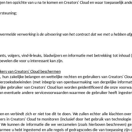
n ten opzichte van u na te komen en Creators' Cloud en waar toepasselijk ander
rsteuning;
vermelde verwerking is de uitvoering van het contract dat we met u hebben afg
s, volgers, vind-ik-leuks, bladwijzers en informatie met betrekking tot inhoud (
bevelen die voor u interessant kan zijn.
ikers van Creators' Cloud beschermen
, hun zakelijke belangen en wettelijke rechten en gebruikers van Creators' Cl
nderzoeksdoeleinden (met inbegrip van openbaarmaking van dergelijke informat
jke gebruiker van Creators' Cloud kan worden geïdentificeerd die onze voorwa
an eventuele andere servicevoorwaarden waarmee de gebruiker heeft ingestemd 
en en verbindt zich er niet toe dit te doen. We
zullen echter alle klachten ove
 in Creators' Cloud te monitoren (inclusief door het gebruik van technologie d
.
We kunnen de informatie die we verzamelen (zoals hierboven beschreven) ge
mee u hebt ingestemd en alle regels of gedragscodes die van toepassing zijn