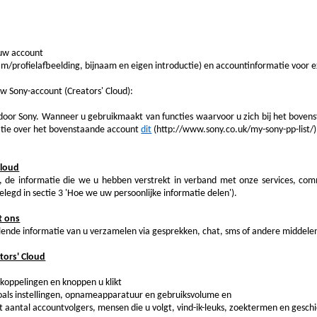
 uw account
/profielafbeelding, bijnaam en eigen introductie) en accountinformatie voor e
uw Sony-account (Creators' Cloud):
 door Sony.
Wanneer u gebruikmaakt van functies waarvoor u zich bij het boven
atie over het bovenstaande account
dit
(http://www.sony.co.uk/my-sony-pp-list/
Cloud
de informatie die we u hebben verstrekt in verband met onze services, commu
legd in sectie 3 'Hoe we uw persoonlijke informatie delen').
t ons
lende informatie van u verzamelen via gesprekken, chat, sms of andere middel
tors' Cloud
 koppelingen en knoppen u klikt
zoals instellingen, opnameapparatuur en gebruiksvolume en
 aantal accountvolgers, mensen die u volgt, vind-ik-leuks, zoektermen en geschi