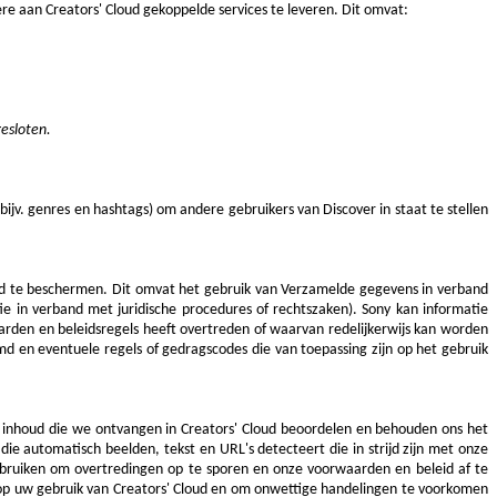
e aan Creators' Cloud gekoppelde services te leveren. Dit omvat:
esloten.
bijv. genres en hashtags) om andere gebruikers van Discover in staat te stellen
oud te beschermen. Dit omvat het gebruik van Verzamelde gegevens in verband
ie in verband met juridische procedures of rechtszaken). Sony kan informatie
arden en beleidsregels heeft overtreden of waarvan redelijkerwijs kan worden
en eventuele regels of gedragscodes die van toepassing zijn op het gebruik
r inhoud die we ontvangen in Creators' Cloud beoordelen en
behouden ons het
ie automatisch beelden, tekst en URL's detecteert die in strijd zijn met onze
bruiken om overtredingen op te sporen en onze voorwaarden en beleid af te
 op uw gebruik van Creators' Cloud en om onwettige handelingen te voorkomen