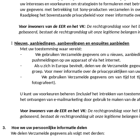
uw interesses en voorkeuren om strategieën te formuleren met betr
uw gegevens met betrekking tot Sony-producten verzamelen in ov
Raadpleeg het bovenstaande privacybeleid voor meer informatie ove
Voor inwoners van de EER en het VK:
De rechtsgrondslag voor het 
gebaseerd, bestaat de rechtsgrondslag uit onze legitieme belangen in
l
Nieuws, aanbiedingen, aanbevelingen en enquêtes aanbieden
Met uw toestemming waar vereist:
-
We gebruiken Verzamelde gegevens om u nieuws, aanbiedinge
pushmeldingen op uw apparaat of via het internet.
-
Als u zich in Europa bevindt, delen we de Verzamelde gegev
groep. Voor meer informatie over de privacypraktijken van uw 
-
We gebruiken Verzamelde gegevens om van tijd tot tijd
fotografeert).
U kunt uw voorkeuren beheren (inclusief het intrekken van toestem
het ontvangen van e-mailmarketing door gebruik te maken van de afme
Voor inwoners van de EER en het VK:
De rechtsgrondslag voor het 
gebaseerd, bestaat de rechtsgrondslag uit onze legitieme belangen i
3
.
Hoe we uw persoonlijke informatie delen
We delen Verzamelde gegevens als volgt met derden: