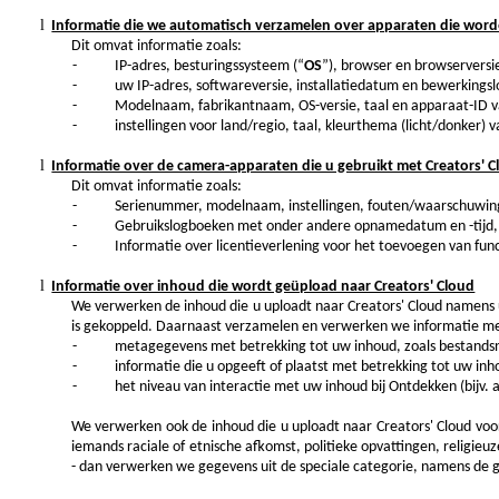
l
Informatie die we automatisch verzamelen over apparaten die worden
Dit omvat informatie zoals:
-
IP-adres, besturingssysteem (“
OS
”), browser en browserversi
-
uw IP-adres, softwareversie, installatiedatum en bewerkings
-
Modelnaam, fabrikantnaam, OS-versie, taal en apparaat-ID va
-
instellingen voor land/regio, taal, kleurthema (licht/donker)
l
Informatie over de camera-apparaten die u gebruikt met Creators' 
Dit omvat informatie zoals:
-
Serienummer, modelnaam, instellingen, fouten/waarschuwin
-
Gebruikslogboeken met onder andere opnamedatum en -tijd,
-
Informatie over licentieverlening voor het toevoegen van fu
l
Informatie over inhoud die wordt geüpload naar Creators' Cloud
We verwerken de inhoud die u uploadt naar Creators' Cloud namens 
is gekoppeld. Daarnaast verzamelen en verwerken we informatie met
-
metagegevens met betrekking tot uw inhoud, zoals bestands
-
informatie die u opgeeft of plaatst met betrekking tot uw inh
-
het niveau van interactie met uw inhoud bij Ontdekken (bijv. 
We verwerken ook de inhoud die u uploadt naar Creators' Cloud voor
iemands raciale of etnische afkomst, politieke opvattingen, religie
- dan verwerken we gegevens uit de speciale categorie, namens de ge