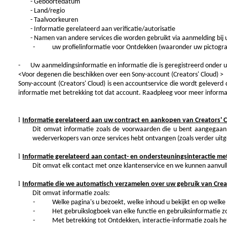
- Geboortedatum
- Land/regio
- Taalvoorkeuren
- Informatie gerelateerd aan verificatie/autorisatie
- Namen van andere services die worden gebruikt via aanmelding bij
-
uw profielinformatie voor Ontdekken (waaronder uw pictogram
-
Uw aanmeldingsinformatie en informatie die is geregistreerd onder 
<Voor degenen die beschikken over een Sony-account (Creators' Cloud) >
Sony-account (Creators' Cloud)
is een accountservice die wordt geleverd
informatie met betrekking tot dat account. Raadpleeg voor meer inform
l
Informatie gerelateerd aan uw contract en aankopen van Creators' 
Dit omvat informatie zoals de voorwaarden die u bent aangegaan, 
wederverkopers van onze services hebt ontvangen (zoals verder uitge
l
Informatie gerelateerd aan contact- en ondersteuningsinteractie me
Dit omvat elk contact met onze klantenservice en we kunnen aanvul
l
Informatie die we automatisch verzamelen over uw gebruik van Crea
Dit omvat informatie zoals:
-
Welke pagina's u bezoekt, welke inhoud u bekijkt en op welke
-
Het gebruikslogboek van elke functie en gebruiksinformatie 
-
Met betrekking tot Ontdekken, interactie-informatie zoals het