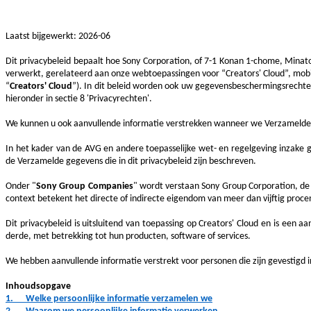
Laatst bijgewerkt: 2026-06
Dit privacybeleid bepaalt hoe Sony Corporation, of 7-1 Konan 1-chome, Minato
verwerkt, gerelateerd aan onze webtoepassingen voor “Creators' Cloud”, mobie
“
Creators' Cloud
”).
In dit beleid worden ook uw gegevensbeschermingsrechten 
hieronder in sectie 8 'Privacyrechten'.
We kunnen u ook aanvullende informatie verstrekken wanneer we Verzamelde ge
In het kader van de AVG en andere toepasselijke wet- en regelgeving inzake
de Verzamelde gegevens die in dit privacybeleid zijn beschreven.
Onder "
Sony Group Companies
" wordt verstaan Sony Group Corporation, de
context betekent het directe of indirecte eigendom van meer dan vijftig proce
Dit privacybeleid is uitsluitend van toepassing op Creators' Cloud en is een a
derde, met betrekking tot hun producten, software of services.
We hebben aanvullende informatie verstrekt voor personen die zijn gevestigd
Inhoudsopgave
1.
Welke persoonlijke informatie verzamelen we