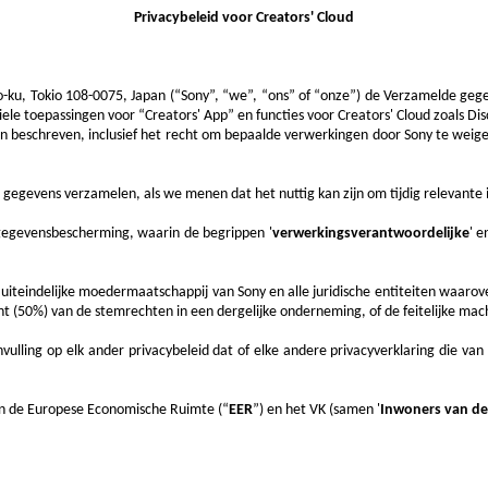
Privacybeleid voor Creators' Cloud
-ku, Tokio 108-0075, Japan (“Sony”, “we”, “ons” of “onze”) de Verzamelde gegev
le toepassingen voor “Creators' App” en functies voor Creators' Cloud zoals Di
beschreven, inclusief het recht om bepaalde verwerkingen door Sony te weiger
gevens verzamelen, als we menen dat het nuttig kan zijn om tijdig relevante i
 gegevensbescherming, waarin de begrippen '
verwerkingsverantwoordelijke
' e
 uiteindelijke moedermaatschappij van Sony en alle juridische entiteiten waar
nt (50%) van de stemrechten in een dergelijke onderneming, of de feitelijke mach
anvulling op elk ander privacybeleid dat of elke andere privacyverklaring die van
 in de Europese Economische Ruimte (“
EER
”) en het VK (samen '
Inwoners van de