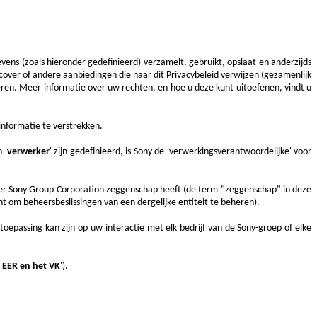
ens (zoals hieronder gedefinieerd) verzamelt, gebruikt, opslaat en anderzijds
scover
of andere aanbiedingen die naar dit Privacybeleid verwijzen
(gezamenlijk
en. Meer informatie over uw rechten, en hoe u deze kunt uitoefenen, vindt u
nformatie te verstrekken.
n '
verwerker
' zijn gedefinieerd, is Sony de 'verwerkingsverantwoordelijke' voor
over Sony Group Corporation zeggenschap heeft (de term "zeggenschap" in deze
t om beheersbeslissingen van een dergelijke entiteit te beheren).
 toepassing kan zijn op uw interactie met elk bedrijf van de Sony-groep of elke
 EER en het VK
').