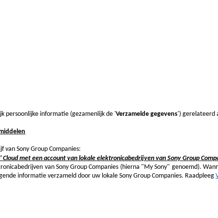
 persoonlijke informatie (gezamenlijk de '
Verzamelde gegevens
') gerelateerd
emiddelen
ijf van Sony Group Companies:
s' Cloud met een account van lokale elektronicabedrijven van Sony Group Compa
ektronicabedrijven van Sony Group Companies (hierna "My Sony" genoemd). Wanne
olgende informatie verzameld door uw lokale Sony Group Companies. Raadpleeg