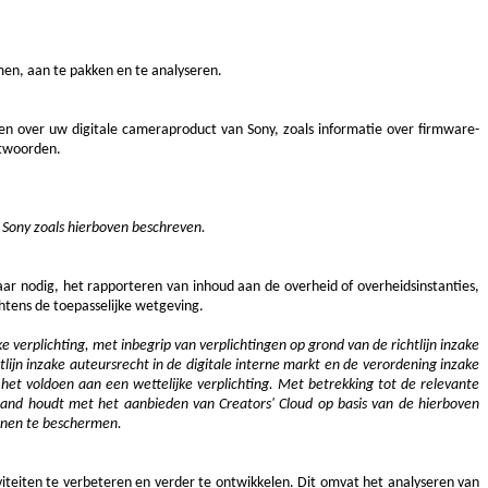
men, aan te pakken en te analyseren.
en over uw digitale cameraproduct van Sony, zoals informatie over firmware-
ntwoorden.
 Sony zoals hierboven beschreven.
r nodig, het rapporteren van inhoud aan de overheid of overheidsinstanties,
htens de toepasselijke wetgeving.
e verplichting
, met inbegrip van verplichtingen op grond van de richtlijn inzake
tlijn inzake auteursrecht in de digitale interne markt en de verordening inzake
het voldoen aan een wettelijke verplichting. Met betrekking tot de relevante
band houdt met het aanbieden van Creators' Cloud op basis van de hierboven
onen te beschermen.
iteiten te verbeteren en verder te ontwikkelen. Dit omvat het analyseren van