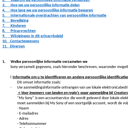
2.
Waarom we persoonlijke informatie verwerken
3.
Hoe we uw persoonlijke informatie delen
4.
Hoe lang we uw persoonlijke informatie bewaren
5.
Internationale overdrachten van persoonlijke informatie
6.
Beveiliging
7.
Kinderen
8.
Privacyrechten
9.
Wijzigingen in dit privacybeleid
10.
Contactgegevens
11.
Diversen
1. Welke persoonlijke informatie verzamelen we
Sony verzamelt gegevens, zoals hieronder beschreven, waaronder mogelijk
l
Informatie om u te identificeren en andere persoonlijke identificati
Dit omvat informatie zoals:
-
Uw aanmeldingsinformatie ontvangen van uw lokale elektronicabedr
＜
Voor inwoners van landen en regio's waar aanmelding bij Creator
"My Sony" is een accountservice die wordt geleverd door lokale el
moet aanmelden bij My Sony of een soortgelijk account, wordt de v
- Naam
- E-mailadres
- Adres
- Telefoonnummer