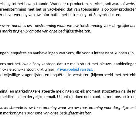
ekking tot het bovenstaande. Wanneer u producten, services, software of webs
ereenstemming met het privacybeleid dat van toepassing is op Sony-product
r de verwerking van uw informatie met betrekking tot Sony-producten.
bovenstaande is uw toestemming waar we uw toestemming voor dergelijke activ
 marketing en promotie van onze bedrijfsactiviteiten.
n, enquêtes en aanbevelingen van Sony, die voor u interessant kunnen zijn, t
ens met het lokale Sony-kantoor, dat u e-mails stuurt met nieuws, aanbiedinge
lokale Sony-kantoor, klikt u hier:
Privacybeleid van SEU
.
 vrijwillige vragenlijsten en enquêtes te versturen (bijvoorbeeld met betre
ming) en marketinggerelateerde meldingen op elk moment stopzetten via de Pri
ldlink in een dergelijke e-mail. U kunt dit doen door contact met ons op te ne
bovenstaande is uw toestemming waar we uw toestemming voor dergelijke activ
n marketing en promotie van onze bedrijfsactiviteiten.