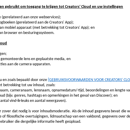
 gebruikt om toegang te krijgen tot Creators' Cloud en uw instellingen
e (gerelateerd aan onze webservices);
logboeken (gerelateerd aan de Creators' App);
n mobiel apparaat (met betrekking tot Creators' App); en
 van browser en besturingssysteem.
Cloud
gen;
 gemonteerde lens en geplaatste media, en
ncties aan de camera-apparaten.
u en zoals bepaald door onze
[GEBRUIKSVOORWAARDEN VOOR CREATORS' CL
 betrekking tot uw inhoud, zoals:
naam, cameranaam, lensnaam, opnamedatum/-tijd, beoordelingen en lengte van
oud (bijv. genres, hashtags en opmerkingen in het geval van Discover); en
aantal vind-ik-leuks en aantal weergaven).
 zover dat nodig is voor inhoudsmoderatie. Als de inhoud gegevens bevat die w
uze of filosofische overtuigingen, lidmaatschap van een vakbond, gegevens over
bruiker die dergelijke informatie heeft geüpload.