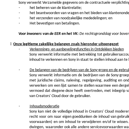
Sony verwerkt Verzamelde gegevens om de contractuele verplichtinge
-
het beheren van de klantrelatie;
-
het beantwoorden van vragen en het bieden van klantenonde
-
het verzenden van noodzakelijke mededelingen; en
-
Het bevestigen van betalingen.
Voor inwoners van de EER en het VK:
De rechtsgrondslag voor boven
l
Onze legitieme zakelijke belangen zoals hieronder uiteengezet
-
Verkennings- en aanbevelingsfuncties in Ontdekken bieden
Sony verwerkt informatie met betrekking tot gebruikersaccount
inhoud te verkennen en Sony in staat te stellen inhoud aan te 
-
De belangen van de bedrijven van de Sony-groep en de gebru
Sony verwerkt informatie om de bedrijven van de Sony-groep
met juridische claims, naleving, regelgeving, auditing en o
verwerken om een lijst samen te stellen waarmee een dergeli
vermoed dat diegene deze heeft overtreden, met inbegrip v
van Creators' Cloud door de gebruiker.
-
Inhoudsmoderatie
Sony kan niet de volledige inhoud in Creators' Cloud moderer
recht voor om naar eigen goeddunken de inhoud van gebruikers
voorwaarden) en om inhoud te verwijderen en/of te wissen
dwingen, waaronder ook alle andere servicevoorwaarden waar