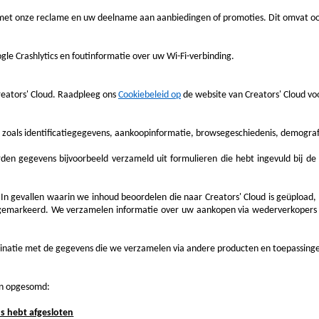
 met onze reclame en uw deelname aan aanbiedingen of promoties. Dit omvat oo
gle Crashlytics en foutinformatie over uw Wi-Fi-verbinding.
reators' Cloud. Raadpleeg ons
Cookiebeleid op
de website van Creators' Cloud vo
zoals identificatiegegevens, aankoopinformatie, browsegeschiedenis, demograf
n gegevens bijvoorbeeld verzameld uit formulieren die hebt ingevuld bij de Cr
n gevallen waarin we inhoud beoordelen die naar Creators' Cloud is geüpload, is
 gemarkeerd
. We verzamelen informatie over uw aankopen via wederverkopers zo
atie met de gegevens die we verzamelen via andere producten en toepassingen
jn opgesomd:
s hebt afgesloten