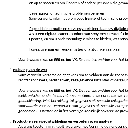
en op te sporen en om kinderen of andere personen die geva
-
Beveiligings- of technische problemen beheren
Sony verwerkt informatie om beveiligings- of technische prob
-
Bepaalde informatie en services gerelateerd aan uw digitale
Als u een digitaal cameraproduct van Sony met Creators' Cl
updates, en om u ondersteuningsservices te bieden, waarond
-
Fusies, overnames, reorganisaties of afstotingen aangaan
Voor inwoners van de EER en het VK:
De rechtsgrondslag voor het b
l
Naleving van de wet
Sony verwerkt Verzamelde gegevens om te voldoen aan de toepassel
rechtshandhavers, rechtbanken, regelgevende instanties of dergelij
Voor inwoners van de EER en het VK:
De rechtsgrondslag voor het bo
elektronische handel (zoals geïmplementeerd in de nationale wetgevin
geoblokkering
. Met betrekking tot gegevens uit speciale categorie
voorwaarde voor het verwerken van gegevens uit speciale categori
genoemde EU-wetten en in het Verenigd Koninkrijk ook voor de pre
l
Product- en serviceontwikkeling en verbetering en analyse
Als u ons toestemming geeft, gebruiken we Verzamelde gegevens om 