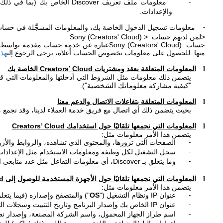
معلومات ملف تعريف
Discover
الخاص بك (بما في ذلك ر
-
والإعدادات.
معلومات تسجيل الدخول الخاصة بك، والمعلومات المسجَّلة في حسا
-
<لمن لديهم حساب
Sony (Creators' Cloud) >
حساب
Sony (Creators' Cloud)
عبارة عن خدمة حساب مقدمة بواسط
منها. للحصول على معلومات بخصوص الحساب أعلاه، يرجى الرجوع إلى
هذا
المعلومات المتعلقة بعقد ومشتريات
Creators’ Cloud
الخاصة بك
l
يتضمن ذلك معلومات مثل الشروط التي أدخلتها والمعلومات التي قدم
"
كيفية مشاركة
معلوماتك الشخصية"
).
المعلومات المتعلقة بتفاعلات الاتصال والدعم معنا
l
بحيث يتضمن ذلك أي اتصال مع فريق خدمة العملاء لدينا، وقد نجمع 
المعلومات التي نجمعها تلقائيًا حول استخدامك
Creators’ Cloud
l
يتضمن هذا الأمر معلومات مثل:
الصفحات التي تزورها، والمحتوى الذي تشاهده، والروابط والأزرار
-
سجل التشغيل لكل وظيفة ومعلومات الاستخدام مثل الإعدادات
-
وما يتعلق بـ
Discover
، أي معلومات التفاعل مثل عدد متابعي
-
المعلومات التي نجمعها تلقائيًا حول الأجهزة المستخدمة للوصول إلى
d
l
يتضمن هذا الأمر معلومات مثل:
عنوان
IP
ونظام التشغيل ("
OS
") والمتصفح وإصداره (فيما يتعل
-
عنوان
IP
الخاص بك وإصدار البرنامج وتاريخ التثبيت وسجلات ال
-
اسم طراز الجهاز المحمول، واسم الشركة المصنعة، وإصدار نظا
-