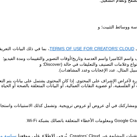
متصفح ونظام التشغيل.
سة ووسائط التثبيت؛ و
ـ
TERMS OF USE FOR CREATORS’ CLOUD
، بما في ذلك البيانات التعر
واسم الكاميرا واسم العدسة وتاريخ/أوقات التصوير والتقييمات ومدة الفيديو؛
أنواع وعلامات التصنيف والتعليقات في حالة
Discover)
؛ و
ل المثال، عدد الإعجابات وعدد المشاهدات).
أغراض الإشراف على المحتوى. إذا كان المحتوى يشتمل على بيانات يتم التعامل
و الفلسفية، أو عضوية النقابات العمالية، أو البيانات المتعلقة بالصحة أو الحيا
ا ومشاركتك في أي عروض أو عروض ترويجية. وتشمل كذلك الاستبيانات واستجابا
Google Cras
ومعلومات الأخطاء المتعلقة باتصالك بشبكة
Wi-Fi
.
قنيات المشابهة عبر
Creators’ Cloud
.
يُرجى الاطلاع على موقعنا
سياسة ملف