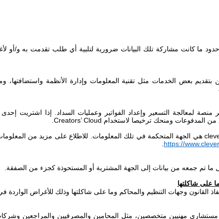
دود ما كانت مشاركة تلك البيانات ضرورية لتلبية أي طلب تقدمت به و/أو لأغرا
ن بتقديم بعض الخدمات مثل تقنية المعلومات وإدارة الأنظمة واستضافتها، ومعال
ر
منصة لمعالجة التسعير وإعداد الفواتير وعمليات السداد. إذا اشتريت إحد
ق من المدفوعات ومنحك ترخيصا لاستخدام
Creators’ Cloud
.
clev
هي الجهة المتحكمة في تلك المعلومات.
للاطلاع على مزيد من المعلومات
.
https://www.clev
 نقل ما تم جمعه من بيانات إلى الجهة المشترية أو المستحوذة كجزء من الصفقة.
ا على شاكلتها
القانون وجهات التنظيم والمحاكم وما على شاكلتها وذلك للأغراض الواردة في القسم 
مستشاري مهنيين متخصصين، مثل المحامين والمصرفيين والمراجعين وشركات التأ