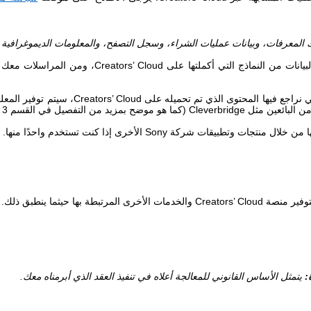
ك المعرفات، وبيانات عمليات الشراء، وسجل التصفح، والمعلومات الديموغرافي
يانات من النماذج التي أكملتها على
Creators’ Cloud
، ومن المراسلات معك وم
نراجع فيها المحتوى الذي تم تحميله على
Creators’ Cloud
، سيتم توفير المعل
ن البائعين مثل
Cleverbridge
(كما هو موضح بمزيد من التفصيل في القسم 3 "كيفية مشاركتنا لمعلوماتك الشخصية").
جمعها من خلال منتجات وتطبيقات شركة
Sony
الأخرى إذا كنت تستخدم واحدًا منها.
لتوفير منصة
Creators’ Cloud
والخدمات الأخرى المرتبطة بها حيثما ينطبق ذلك. 
:
يتمثل الأساس القانوني للمعالجة أعلاه في تنفيذ العقد الذي أبرمناه معك.