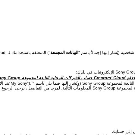
صية (يُشار إليها إجمالاً باسم "
البيانات المجمعة
") المتعلقة باستخدامك لـ
oud.
Sony Gro
للإلكترونيات في بلدك:
خدام
Creators' Cloud
حساب الشركات المحلية التابعة لمجموعة
ony Group
التابعة لمجموعة
Sony Group
(ويُشار إليها فيما يلي باسم "
My Sony").
عند ال
عة لمجموعة
Sony Group
المعلومات التالية. لمزيد من التفاصيل، يرجى الرجوع 
ل إلى حسابك