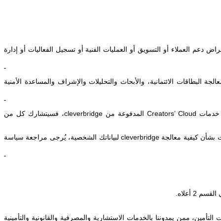
ض دعم العملاء أو التسويق أو العمليات الفنية أو تسجيل الفعاليات أو إدارة
جة البطاقات الائتمانية، والأبحاث والتحليلات والإشراف والمساعدة الأمنية
ى خدمات
Creators’ Cloud
المدفوعة من
cleverbridge
، فسيتشارك كل من
 بشأن كيفية معالجة
cleverbridge
لبياناتك الشخصية، يُرجى مراجعة سياسة
2 أعلاه.
مين، ممن يمدوننا بالخدمات الاستشارية والمصرفية والقانونية والتأمينية