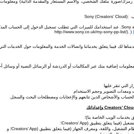
مزك/صورة ملفك الشخصي، والاسم المستعار والمقدمة الذاتية) ومعلومات ا
ب
Sony (Creators' Cloud):
ة
Sony
. عند استخدامك للميزات التي تتطلب تسجيل الدخول إلى الحساب المذك
http://www.sony.co.uk/my-sony-pp-list/).
(
ناها لك فيما يتعلق بخدماتنا واتصالات الخدمة والمعلومات حول الخدمات الت
معلومات إضافية منك عبر المكالمات أو الدردشة أو الرسائل النصية أو وسائل 
 التي تنقر عليها
 ومعدات التصوير وحجم الاستخدام
 الحساب والأشخاص الذين تتابعهم والإعجابات ومصطلحات البحث والسجل.
Creators’ Clou
وإعداداتك
ق بخدمات الويب الخاصة بنا)؛
تشغيل (فيما يتعلق بتطبيق
Creators’ App)
؛
م التشغيل، واللغة، ومعرف الجهاز (فيما يتعلق بتطبيق
Creators’ App)
؛ و