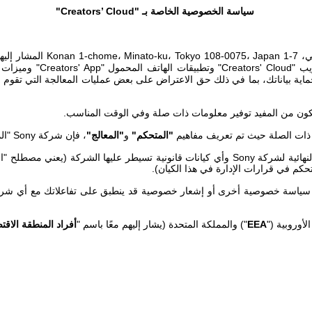
سياسة الخصوصية الخاصة بـ "
Creators’ Cloud
"
7-1
Konan 1-chome، Minato-ku، Tokyo 108-0075، Japan
المشار إليها
يب "
Creators' Cloud
" وتطبيقات الهاتف المحمول "
Creators' App
" وميزات
اية بياناتك، بما في ذلك حق الاعتراض على بعض عمليات المعالجة التي تقوم 
يكون من المفيد توفير معلومات ذات صلة وفي الوقت المناسب.
رى ذات الصلة حيث تم تعريف مفاهيم
"المتحكم"
و
"المعالج"
، فإن شركة
Sony
"ال
لنهائية لشركة
Sony
وأي كيانات قانونية تسيطر عليها الشركة (يعني مصطلح "ال
سياسة خصوصية أخرى أو إشعار خصوصية قد ينطبق على تفاعلاتك مع أي شركة
أوروبية ("
EEA
") والمملكة المتحدة (يشار إليهم معًا باسم "
أفراد المنطقة الاقتص