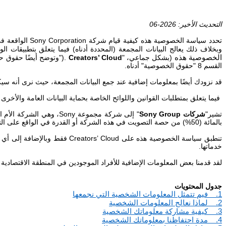
التحديث الأخير: 2026-06
تحدد سياسة الخصوصية هذه كيفية قيام شركة
Sony Corporation
الواقعة في، 
وبخلاف ذلك يعالج
البيانات المجمعة
(المحددة أدناه)
فيما يتعلق بتطبيقات الو
الخصوصية هذه
(بشكل جماعي، "
Creators’ Cloud
").
وتوضح أيضًا حقوق حم
القسم 8 "حقوق الخصوصية" أدناه.
قد نزودك أيضًا بمعلومات إضافية عند جمع البيانات المجمعة، حيث نرى أنه س
فيما يتعلق بمتطلبات القوانين واللوائح الخاصة بحماية البيانات العامة والأخ
تشير"
شركات
Sony Group
" إلى شركة مجموعة
Sony
، وهي الشركة الأم ا
بالمائة (50%) من حصة التصويت في هذه الشركة أو القدرة في الواقع على التحكم في قرارات الإدارة في هذا الكيان).
تنطبق سياسة الخصوصية هذه على
Creators’ Cloud
فقط وبالإضافة إلى أي 
خدماتها.
لقد قدمنا بعض المعلومات الإضافية للأفراد الموجودين في المنطقة الاقتصادية ال
جدول المحتويات
1.
فيم تتمثل المعلومات الشخصية التي نجمعها
2.
لماذا نعالج المعلومات الشخصية
3.
كيفية مشاركة معلوماتك الشخصية
4.
مدة احتفاظنا بمعلوماتك الشخصية