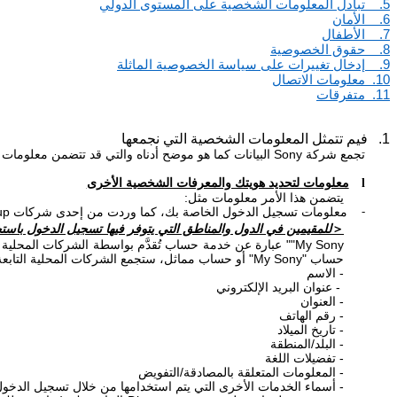
5.
تبادل المعلومات الشخصية على المستوى الدولي
6.
الأمان
7.
الأطفال
8.
حقوق الخصوصية
9.
إدخال تغييرات على سياسة الخصوصية الماثلة
10.
معلومات الاتصال
11.
متفرقات
1. فيم تتمثل المعلومات الشخصية التي نجمعها
تجمع شركة
Sony
البيانات كما هو موضح أدناه والتي قد تتضمن معلومات شخ
معلومات لتحديد هويتك والمعرفات الشخصية الأخرى
l
يتضمن هذا الأمر معلومات مثل:
معلومات تسجيل الدخول الخاصة بك، كما وردت من إحدى شركات
up
-
＜
للمقيمين في الدول والمناطق التي يتوفر فيها تسجيل الدخول باست
"My Sony
" عبارة عن خدمة حساب تُقدَّم بواسطة الشركات المحلية 
حساب "
My Sony
" أو حساب مماثل، ستجمع الشركات المحلية التاب
- الاسم
- عنوان البريد الإلكتروني
- العنوان
- رقم الهاتف
- تاريخ الميلاد
- البلد/المنطقة
- تفضيلات اللغة
- المعلومات المتعلقة بالمصادقة/التفويض
- أسماء الخدمات الأخرى التي يتم استخدامها من خلال تسجيل الدخو