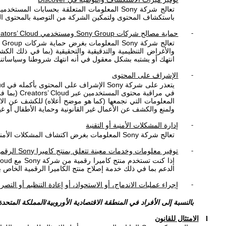
-
تعالج شركة
Sony
المعلومات المتعلقة بحسابات المستخدمين 
باستكشاف المحتوى ولتمكين الشركة من التوصية بالمحتوى الذ
حماية مصالح شركات
Sony Group
ومستخدمي
ators’ Cloud
-
تعالج شركة
Sony
المعلومات بغرض حماية شركات
 Group
والأغراض التنظيمية والتدقيقية والتحقيقية (بما في ذلك ال
انتهك أو يشتبه بشكل معقول في أنه انتهك شروطنا وسياساتن
الإشراف على المحتوى
-
يتعذر على شركة
Sony
الإشراف على المحتوى بأكمله في
ud
في مراقبة محتوى المستخدمين عبر
Creators’ Cloud
(بما في
المعلومات التي نجمعها (كما هو موضح أعلاه) للكشف عن ال
ولمنع والكشف عن الأعمال غير القانونية وحماية الأطفال أو 
إدارة المشكلات الأمنية أو التقنية
-
تعالج شركة
Sony
المعلومات بغرض اكتشاف المشكلات الأمنية أو
توفير معلومات وخدمات معينة تتعلق بمنتج كاميرا
Sony
الرقمي
-
إذا كنت تستخدم منتج كاميرا رقمية من شركة
Sony
مع
loud
الدعم بما في ذلك خدمة إصلاح منتج الكاميرا الرقمية الخاص ب
إجراء عمليات الاندماج، أو الاستحواذ، أو إعادة التنظيم أو التص
-
بالنسبة إلى الأفراد في المنطقة الاقتصادية الأوروبية/المملكة المتحدة
الامتثال للقانون
l