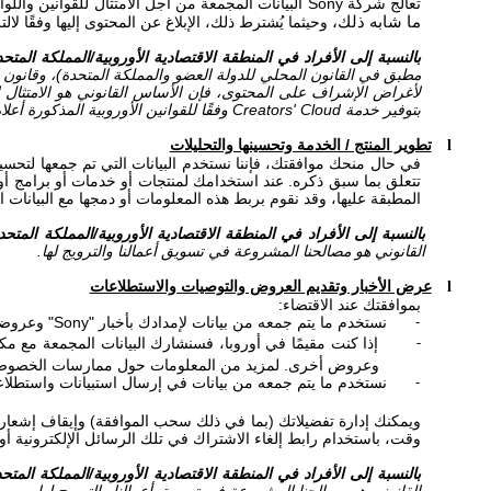
تعالج شركة
Sony
البيانات المجمعة من أجل الامتثال للقوانين واللو
ما شابه ذلك،
وحيثما يُشترط ذلك، الإبلاغ عن المحتوى إليها وفقًا لالت
بالنسبة إلى الأفراد في المنطقة الاقتصادية الأوروبية/المملكة المتحد
مطبق في القانون المحلي للدولة العضو والمملكة المتحدة)، وقانون
لأغراض الإشراف على المحتوى، فإن الأساس القانوني هو الامتثال ل
بتوفير خدمة
Creators' Cloud
وفقًا للقوانين الأوروبية المذكورة أعل
تطوير المنتج / الخدمة وتحسينها والتحليلات
l
في حال منحك موافقتك، فإننا نستخدم البيانات التي تم جمعها لتحسين 
تتعلق بما سبق ذكره. عند استخدامك لمنتجات أو خدمات أو برامج أو
المطبقة عليها، وقد نقوم بربط هذه المعلومات أو دمجها مع البيانات 
بالنسبة إلى الأفراد في المنطقة الاقتصادية الأوروبية/المملكة المتحد
القانوني هو مصالحنا المشروعة في تسويق أعمالنا والترويج لها.
عرض الأخبار وتقديم العروض والتوصيات والاستطلاعات
l
بموافقتك عند الاقتضاء:
نستخدم ما يتم جمعه من بيانات لإمدادك بأخبار "
Sony
" وعروضه
-
إذا كنت مقيمًا في أوروبا، فسنشارك البيانات المجمعة مع 
-
وعروض أخرى. لمزيد من المعلومات حول ممارسات الخصو
نستخدم ما يتم جمعه من بيانات في إرسال استبيانات واستطلا
-
ويمكنك إدارة تفضيلاتك (بما في ذلك سحب الموافقة) وإيقاف إشع
وقت، باستخدام رابط إلغاء الاشتراك في تلك الرسائل الإلكترونية أو الت
بالنسبة إلى الأفراد في المنطقة الاقتصادية الأوروبية/المملكة المتحد