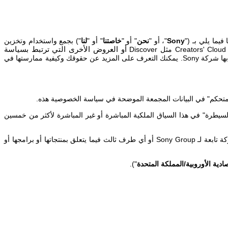
 فيما يلي بـ ("
Sony
"، أو "
نحن
" أو "
خاصتنا
" أو "
لنا
") بجمع واستخدام وتخزين
Creators' Cloud
مثل
Discover
أو العروض الأخرى التي ترتبط بسياسة
بها شركة
Sony
. يمكنك التعرف على المزيد عن حقوقك وكيفية ممارستها في
متحكم" في البيانات المجمعة الموضحة في سياسة الخصوصية هذه.
سيطرة" في هذا السياق الملكية المباشرة أو غير المباشرة لأكثر من خمسين
 تابعة لـ
Sony Group
أو أي طرف ثالث فيما يتعلق بمنتجاتها أو برامجها أو
ادية الأوروبية/المملكة المتحدة
").