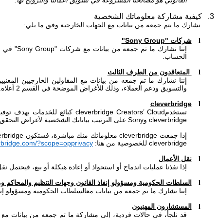
القانوني هو مصالحنا المشروعة في تسويق أعمالنا والترويج لها.
3
.
كيفية مشاركة معلوماتك الشخصية
نشارك ما يتم جمعه من بيانات مع الجهات الخارجية وفق ما يلي:
شركات "
Sony Group
"
l
إننا نشارك ما تم جمعه من بيانات مع شركات "
Sony Group
" في ح
الحساب.
المتعاقدون من الطرف الثالث
l
إننا نشارك ما تم جمعه من بيانات مع المقاولين الخارجيين المعنيي
والتسويق ودعم العملاء، وذلك للأغراض الموضحة في القسم 2 أعلاه.
cleverbridge
l
تستخدم
Creators’ Cloud
cleverbridge
كبائع للخدمات بهدف توفي
cleverbridge
و
Sony
على الترتيب بياناتك الشخصية لأغراض التحق
إذا جمعت
cleverbridge
معلوماتك منك مباشرة، فستكون
erbridge
cleverbridge
للخصوصية من هنا:
erbridge.com/?scope=opprivacy
نقل الأعمال
l
إذا نفذنا عمليات اندماج أو استحواذ أو إعادة هيكلة أو بيع، فيحتمل
السلطات الحكومية ومسؤولو إنفاذ القانون وجهات التنظيم والمحاكم وم
l
إننا نشارك ما تم جمعه من بيانات مع
السلطات الحكومية ومسؤولو إنفاذ 
المستشارون المهنيون
l
قد نلجأ، في حالات فردية، إلى مشاركة ما تم جمعه من بيانات مع 