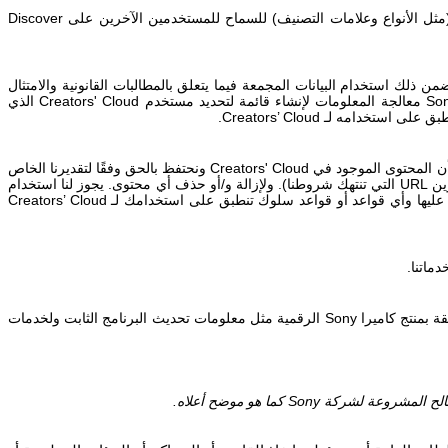
(مثل الأنواع وعلامات التصنيف) للسماح للمستخدمين الآخرين على
Discover
ضمن ذلك استخدام البيانات المجمعة فيما يتعلق بالمطالبات القانونية والامتثال
So
معالجة المعلومات لإنشاء قائمة لتحديد مستخدم
Creators' Cloud
الذي
طبق على استخدامه لـ
Creators’ Cloud
.
شأن المحتوى الموجود في
Creators' Cloud
ونحتفظ بالحق وفقًا لتقديرنا الخاص
وين
URL
التي تنتهك شروطنا). ولإزالة و/أو حذف أي محتوى. يجوز لنا استخدام
 عليها وأي قواعد أو قواعد سلوك تنطبق على استخدامك لـ
Creators’ Cloud
ماتنا.
ة بمنتج كاميرا
Sony
الرقمية مثل معلومات تحديث البرنامج الثابت ولخدمات
صالح المشروعة لشركة
Sony
كما هو موضح أعلاه.