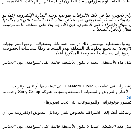
ات العامة أو مسؤولي إنفاذ القانون أو المحاكم أو الهيئات التنظيمية أو
زام قانوني
، بما في ذلك الالتزامات بموجب توجيه التجارة الإلكترونية (كما هو
دة ولائحة الحظر الجغرافي
. فيما يتعلق ببيانات الفئة الخاصة التي تتم معالجتها
 في سياق الإشراف على المحتوى، فإن ذلك يتم بناءً على مصلحة عامة مرتبطة
طفال والأفراد الضعفاء.
حالية والمستقبلية. ويتضمن ذلك دراسة اهتماماتك وتفضيلاتك لوضع استراتيجيات
Sony"
، قد نجمع معلوماتك المتعلقة بهذه المنتجات وفقًا لسياسات الخصوصية
لرجوع إلى سياسات الخصوصية المذكورة أعلاه.
ثل هذه الأنشطة. عندما لا تكون الأنشطة قائمة على الموافقة، فإن الأساس
لإشعارات في تطبيقات
Creators’ Cloud
التي تستخدمها أو على الإنترنت.
لأخبار والعروض والتوصيات المتعلقة بمنتجات شركة
Sony Group
وخدماتها
.
S
كمصور فوتوغرافي والموضوعات التي تحب تصويرها).
يمكنك أيضًا إلغاء اشتراكك بخصوص تلقي رسائل التسويق الإلكترونية في أي
ثل هذه الأنشطة. عندما لا تكون الأنشطة قائمة على الموافقة، فإن الأساس