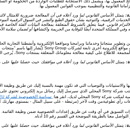
ائح المعمول بها، ويشمل ذلك
الاستجابة للطلبات الواردة من
الحكومة أو السلط
زاماتنا القانونية والتنظيمية بموجب القوانين المعمول بها.
ة:
يتمثل الأساس القانوني لما ورد أعلاه في أن المعالجة ضرورية للامتثال لالت
 الخدمات الرقمية، والتوجيه بشأن حقوق الطبع والنشر في السوق الرقمية الموح
التزام قانوني. فيما يتعلق بالشروط المتعلقة بمعالجة البيانات الفئة الخاصة
اه وفي المملكة المتحدة أيضًا للوقاية من الجريمة واكتشافها أو لضمان سلامة الأ
وتطوير منتجاتنا وخدماتنا وبرامجنا ومواقعنا الإلكترونية وأنشطتنا التجارية ال
 مواقع إلكترونية أخرى تابعة لشركات
Sony Group
(يُشار إليها باسم "منتجات
)
المجمعة. للاطلاع على كيفية معالجة معلوماتك المتعلقة بمنتجات
Sony
، يُرجى ا
ة:
يتمثل الأساس القانوني لما ورد أعلاه في موافقتك حيث حصلنا عليها على م
ا والاستبيانات والتوصيات التي قد تكون مهمة بالنسبة إليك عن طريق وظيفة ا
مكتب شركة
Sony
المحلي الذي سيرسل إليك رسائل بريد إلكتروني تحتوي على ا
صية لمكتب شركة
Sony
المحلي لديك، انقر هنا:
سياسة الخصوصية لشركة
EU
عات رأي
تطوعية
من وقت لآخر (مرتبطة - على سبيل المثال - بمستوى مهارتك 
ارات التسويق في أي وقت عن طريق إعدادات الخصوصية ضمن وظيفة القائمة.
و
واصل معنا بالطريقة الموضحة في القسم رقم 10 أدناه.
ة:
يتمثل الأساس القانوني لما ورد أعلاه في موافقتك حيث حصلنا عليها على م