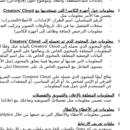
إعدادات البلد/المنطقة، واللغة، وموضوع اللون (فاتح/داكن) لل
-
معلومات حول أجهزة الكاميرا التي تستخدمها مع
Creators’ Cloud
l
يتضمن هذا الأمر معلومات مثل:
الرقم التسلسلي، اسم الطراز، الإعدادات، الأخطاء/التحذيرات؛
-
سجلات التشغيل بما في ذلك تاريخ/أوقات التصوير وتركيب العد
-
معلومات الترخيص لإضافة وظائف إلى أجهزة الكاميرا
.
-
معلومات حول المحتوى الذي تم تحميله إلى
Creators' Cloud
l
نعالج المحتوى الذي تحمله إلى
Creators’ Cloud
بالنيابة عنك وفقًا ل
المعلومات المتعلقة بالمحتوى الخاص بك ونعالجها على النحو التالي:
البيانات الوصفية المتعلقة بالمحتوى الخاص بك، مثل اسم الملف 
-
المعلومات التي تقدمها أو تنشرها فيما يتعلق بالمحتوى (مثل ال
-
مستوى التفاعل مع المحتوى الخاص بك على
Discover
(على سبي
-
نعالج أيضًا المحتوى الذي تحمله على
Creators’ Cloud
حسب الضرورة ل
العرقي أو الإثني لشخص ما، أو الرأي السياسي، أو المعتقدات الدينية أ
عن المستخدم الذي حمل هذه المعلومات.
المعلومات المتعلقة بالإعلان والتسويق والتفضيلات
l
حيث تتضمن معلومات مثل تفضيلاتك التسويقية وتفاعلك مع إعلاناتن
معلومات عن الأخطاء والأعطال
l
تتضمن معلومات الأخطاء والأعطال التي تم جمعها من خلال
hlytics
ملفات تعريف الارتباط
l
تستخدم شركة
Sony
والجهات الخارجية ملفات تعريف الارتباط والت