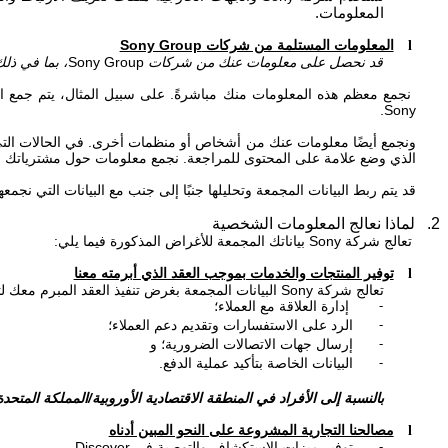
المعلومات.
المعلومات المستلمة من شركات
Sony Group
l
قد نحصل على معلومات عنك من شركات
Sony Group
، بما في ذل
نجمع معظم هذه المعلومات منك مباشرةً. على سبيل المثال، يتم جمع الب
.
Sony
ونجمع أيضًا معلومات عنك من أشخاص أو منظمات أخرى. في الحالات التي 
الذي وضع علامة على المحتوى للمراجعة
. نجمع معلومات حول مشترياتك م
قد يتم ربط البيانات المجمعة وتحليلها جنبًا إلى جنب مع البيانات التي ن
2. لماذا نعالج المعلومات الشخصية
تعالج شركة
Sony
بياناتك المجمعة للأغراض المذكورة فيما يلي:
توفير المنتجات والخدمات بموجب العقد الذي أبرمته معنا
l
تعالج شركة
Sony
البيانات المجمعة بغرض تنفيذ العقد المبرم معك 
إدارة العلاقة مع العملاء؛
-
الرد على الاستفسارات وتقديم دعم العملاء؛
-
إرسال جهات الاتصالات الضرورية؛ و
-
البيانات الخاصة بتأكيد عملية الدفع.
-
بالنسبة إلى الأفراد في المنطقة الاقتصادية الأوروبية/المملكة المتحدة
مصالحنا التجارية المشروعة على النحو المبين أدناه
l
توفير ميزات الاستكشاف والتوصية في
Discover