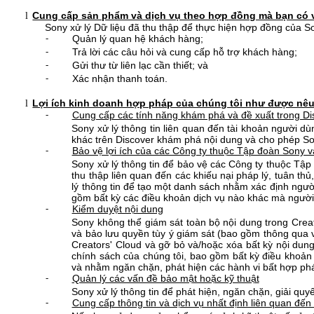
Cung cấp sản phẩm và dịch vụ theo hợp đồng mà bạn có v
l
Sony xử lý Dữ liệu đã thu thập để thực hiện hợp đồng của S
Quản lý quan hệ khách hàng;
-
Trả lời các câu hỏi và cung cấp hỗ trợ khách hàng;
-
Gửi thư từ liên lạc cần thiết; và
-
Xác nhận thanh toán.
-
Lợi ích kinh doanh hợp pháp của chúng tôi như được nê
l
Cung cấp các tính năng khám phá và đề xuất trong Di
-
Sony xử lý thông tin liên quan đến tài khoản người dù
khác trên Discover khám phá nội dung và cho phép So
Bảo vệ lợi ích của các Công ty thuộc Tập đoàn Sony v
-
Sony xử lý thông tin để bảo vệ các Công ty thuộc Tậ
thu thập liên quan đến các khiếu nại pháp lý, tuân thủ
lý thông tin để tạo một danh sách nhằm xác định ngườ
gồm bất kỳ các điều khoản dịch vụ nào khác mà người
Kiểm duyệt nội dung
-
Sony không thể giám sát toàn bộ nội dung trong Creat
và
bảo lưu quyền tùy ý giám sát (bao gồm thông qua v
Creators' Cloud và gỡ bỏ và/hoặc xóa bất kỳ nội dung
chính sách của chúng tôi, bao gồm bất kỳ điều khoản
và nhằm ngăn chặn, phát hiện các hành vi bất hợp ph
Quản lý các vấn đề bảo mật hoặc kỹ thuật
-
Sony xử lý thông tin để phát hiện, ngăn chặn, giải qu
Cung cấp thông tin và dịch vụ nhất định liên quan đế
-