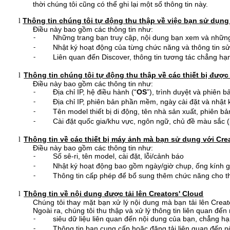
thời chúng tôi cũng có thể ghi lại một số thông tin này.
Thông tin chúng tôi tự động thu thập về việc bạn sử dụng
l
Điều này bao gồm các thông tin như:
Những trang bạn truy cập, nội dung bạn xem và những
-
Nhật ký hoạt động của từng chức năng và thông tin sử 
-
Liên quan đến Discover, thông tin tương tác chẳng hạn
-
Thông tin chúng tôi tự động thu thập về các thiết bị được
l
Điều này bao gồm các thông tin như:
Địa chỉ IP, hệ điều hành (“
OS
”), trình duyệt và phiên b
-
Địa chỉ IP, phiên bản phần mềm, ngày cài đặt và nhật 
-
Tên model thiết bị di động, tên nhà sản xuất, phiên bả
-
Cài đặt quốc gia/khu vực, ngôn ngữ, chủ đề màu sắc (s
-
Thông tin về các thiết bị máy ảnh mà bạn sử dụng với Cre
l
Điều này bao gồm các thông tin như:
Số sê-ri, tên model, cài đặt, lỗi/cảnh báo
-
Nhật ký hoạt động bao gồm ngày/giờ chụp, ống kính 
-
Thông tin cấp phép để bổ sung thêm chức năng cho th
-
Thông tin về nội dung được tải lên Creators' Cloud
l
Chúng tôi thay mặt bạn xử lý nội dung mà bạn tải lên Crea
Ngoài ra, chúng tôi thu thập và xử lý thông tin liên quan đế
siêu dữ liệu liên quan đến nội dung của bạn, chẳng hạ
-
Thông tin bạn cung cấp hoặc đăng tải liên quan đến nội
-