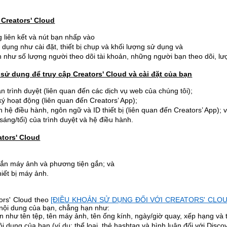
 Creators' Cloud
 liên kết và nút bạn nhấp vào
dụng như cài đặt, thiết bị chụp và khối lượng sử dụng và
 như số lượng người theo dõi tài khoản, những người bạn theo dõi, lượ
 sử dụng để truy cập Creators' Cloud và cài đặt của bạn
ản trình duyệt (liên quan đến các dịch vụ web của chúng tôi);
ký hoạt động (liên quan đến Creators’ App);
n hệ điều hành, ngôn ngữ và ID thiết bị (liên quan đến Creators’ App); 
áng/tối) của trình duyệt và hệ điều hành.
ators' Cloud
gắn máy ảnh và phương tiện gắn; và
iết bị máy ảnh.
tors' Cloud theo
[ĐIỀU KHOẢN SỬ DỤNG ĐỐI VỚI CREATORS' CLOU
n nội dung của bạn, chẳng hạn như:
n như tên tệp, tên máy ảnh, tên ống kính, ngày/giờ quay, xếp hạng và 
 dung của bạn (ví dụ: thể loại, thẻ hashtag và bình luận đối với Discov