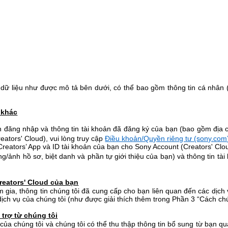
dữ liệu như được mô tả bên dưới, có thể bao gồm thông tin cá nhân (
 khác
n đăng nhập và thông tin tài khoản đã đăng ký của bạn (bao gồm địa ch
eators' Cloud), vui lòng truy cập
Điều khoản/Quyền riêng tư (sony.com
eators’ App và ID tài khoản của bạn cho Sony Account (Creators' Clou
g/ảnh hồ sơ, biệt danh và phần tự giới thiệu của bạn) và thông tin tà
reators' Cloud của bạn
ia, thông tin chúng tôi đã cung cấp cho bạn liên quan đến các dịch vụ 
ch vụ của chúng tôi (như được giải thích thêm trong Phần 3 “Cách chún
 trợ từ chúng tôi
ủa chúng tôi và chúng tôi có thể thu thập thông tin bổ sung từ bạn qu