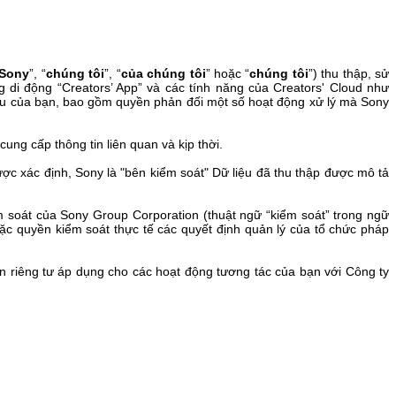
Sony
”, “
chúng tôi
”
, “
của chúng tôi
”
hoặc “
chúng tôi
”
) thu thập, sử
 di động “Creators’ App” và các tính năng của Creators' Cloud như
u của bạn, bao gồm quyền phản đối một số hoạt động xử lý mà Sony
ung cấp thông tin liên quan và kịp thời.
ược xác định, Sony là "bên kiểm soát" Dữ liệu đã thu thập được mô tả
 soát của Sony Group Corporation (thuật ngữ “kiểm soát” trong ngữ
oặc quyền kiểm soát thực tế các quyết định quản lý của tổ chức pháp
n riêng tư áp dụng cho các hoạt động tương tác của bạn với Công ty