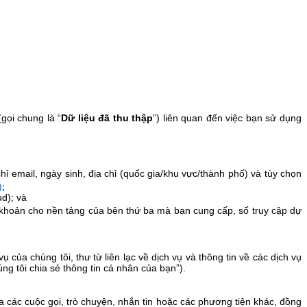
gọi chung là “
Dữ liệu đã thu thập
”) liên quan đến việc bạn sử dụng
ỉ email, ngày sinh, địa chỉ (quốc gia/khu vực/thành phố) và tùy chọn
)
;
d); và
i khoản cho nền tảng của bên thứ ba mà bạn cung cấp, số truy cập dự
của chúng tôi, thư từ liên lạc về dịch vụ và thông tin về các dịch vụ
g tôi chia sẻ thông tin cá nhân của bạn”).
a các cuộc gọi, trò chuyện, nhắn tin hoặc các phương tiện khác, đồng