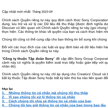
Cập nhật mới nhất:
Tháng 2025-09
Chính sách Quyền riêng tư này quy định cách thức Sony Corporation
dụng, lưu trữ và xử lý các Dữ liệu
đã thu thập
(được định nghĩa dư
Discover có liên quan với
Chính sách Quyền riêng tư này
(gọi chung 
thực hiện. Các thông tin khác về quyền của bạn và cách thực hiện n
Chúng tôi cũng có thể cung cấp cho bạn thông tin bổ sung khi chúng tô
Đối với các mục đích của các luật và quy định bảo vệ dữ liệu hiện hà
trong Chính sách Quyền riêng tư này.
“
Công ty thuộc Tập đoàn Sony
” đề cập đến Sony Group Corporati
cảnh này có nghĩa là quyền kiểm soát trực tiếp hoặc gián tiếp với 
nhân đó).
Chính sách Quyền riêng tư này chỉ áp dụng cho Creators' Cloud và 
bất kỳ thuộc Tập đoàn Sony hoặc bất kỳ bên thứ ba nào liên quan đ
Mục lục
1.
Những thông tin cá nhân mà chúng tôi thu thập
2.
Vì sao chúng tôi xử lý thông tin cá nhân
3.
Cách chúng tôi chia sẻ thông tin cá nhân của bạn
4.
Chúng tôi lưu giữ thông tin cá nhân của bạn trong bao lâu