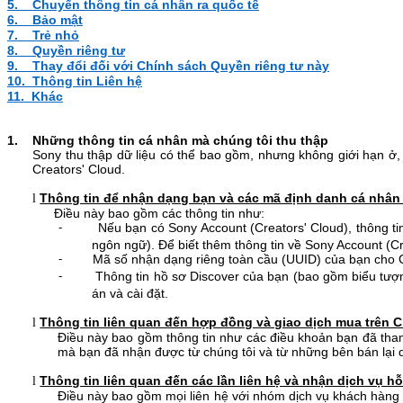
5.
Chuyển thông tin cá nhân ra quốc tế
6.
Bảo mật
7.
Trẻ nhỏ
8.
Quyền riêng tư
9.
Thay đổi đối với Chính sách Quyền riêng tư này
10.
Thông tin Liên hệ
11.
Khác
1. Những thông tin cá nhân mà chúng tôi thu thập
Sony thu thập dữ liệu có thể bao gồm, nhưng không giới hạn ở, 
Creators' Cloud.
Thông tin để nhận dạng bạn và các mã định danh cá nhân
l
Điều này bao gồm các thông tin như:
Nếu bạn có Sony Account (Creators' Cloud), thông ti
-
ngôn ngữ).
Để biết thêm thông tin về Sony Account (Cr
Mã số nhận dạng riêng toàn cầu (UUID) của bạn cho Cr
-
Thông tin hồ sơ Discover của bạn (bao gồm biểu tượn
-
án và cài đặt.
Thông tin liên quan đến hợp đồng và giao dịch mua trên C
l
Điều này bao gồm thông tin như các điều khoản bạn đã tham g
mà bạn đã nhận được từ chúng tôi và từ những bên bán lại dị
Thông tin liên quan đến các lần liên hệ và nhận dịch vụ hỗ
l
Điều này bao gồm mọi liên hệ với nhóm dịch vụ khách hàng c