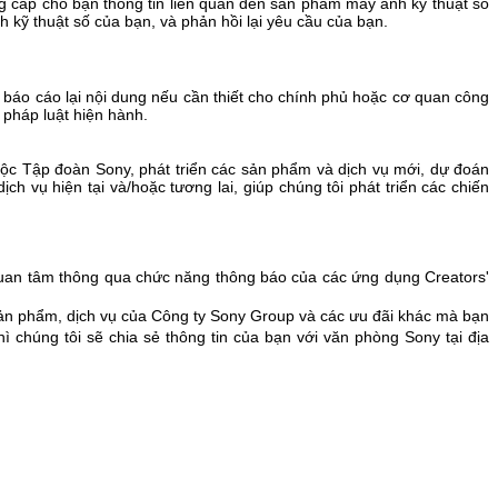
g cấp cho bạn thông tin liên quan đến sản phẩm máy ảnh kỹ thuật số
kỹ thuật số của bạn, và phản hồi lại yêu cầu của bạn.
 báo cáo lại nội dung nếu cần thiết cho chính phủ hoặc cơ quan công
 pháp luật hiện hành.
huộc Tập đoàn Sony, phát triển các sản phẩm và dịch vụ mới, dự đoán
h vụ hiện tại và/hoặc tương lai, giúp chúng tôi phát triển các chiến
 quan tâm thông qua chức năng thông báo của các ứng dụng Creators'
c sản phẩm, dịch vụ của Công ty Sony Group và các ưu đãi khác mà bạn
 chúng tôi sẽ chia sẻ thông tin của bạn với văn phòng Sony tại địa