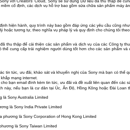
ny với Creators' Cloud, Sony sẽ sử dụng Dữ liệu đã thu thập để cun
 mềm cố định, các dịch vụ hỗ trợ bao gồm sửa chữa sản phẩm máy ảnh 
y định hiện hành, quy trình này bao gồm đáp ứng các yêu cầu cũng như
lý hoặc tương tự, theo nghĩa vụ pháp lý và quy định cho chúng tôi theo
 đã thu thập để cải thiện các sản phẩm và dịch vụ của các Công ty t
 thể cung cấp trải nghiệm người dùng tốt hơn cho các sản phẩm và dịc
các tin tức, ưu đãi, khảo sát và khuyến nghị của Sony mà bạn có thể
n khắp mạng internet.
i cho bạn email đính kèm tin tức, ưu đãi và đề xuất liên quan đến cá
 này, nếu bạn là cư dân tại Úc, Ấn Độ, Hồng Kông hoặc Đài Loan thì
 là Sony Australia Limited
ương là Sony India Private Limited
ịa phương là Sony Corporation of Hong Kong Limited
 phương là Sony Taiwan Limited