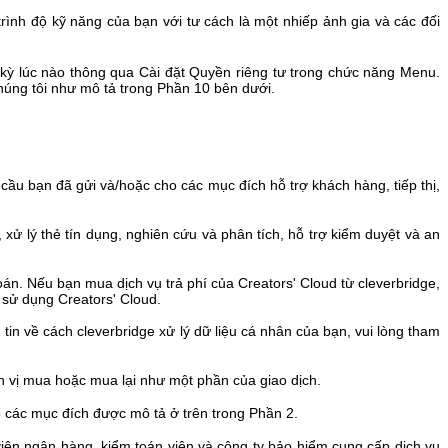
trình độ kỹ năng của bạn với tư cách là một nhiếp ảnh gia và các đối
t kỳ lúc nào thông qua Cài đặt Quyền riêng tư trong chức năng Menu.
chúng tôi như mô tả trong Phần 10 bên dưới.
 cầu bạn đã gửi và/hoặc cho các mục đích hỗ trợ khách hàng, tiếp thị,
 xử lý thẻ tín dụng, nghiên cứu và phân tích, hỗ trợ kiểm duyệt và an
oán. Nếu bạn mua dịch vụ trả phí của Creators' Cloud từ cleverbridge,
 sử dụng Creators' Cloud.
 tin về cách cleverbridge xử lý dữ liệu cá nhân của bạn, vui lòng tham
ơn vị mua hoặc mua lại như một phần của giao dịch.
ho các mục đích được mô tả ở trên trong Phần 2.
 viên ngân hàng, kiểm toán viên và công ty bảo hiểm cung cấp dịch vụ