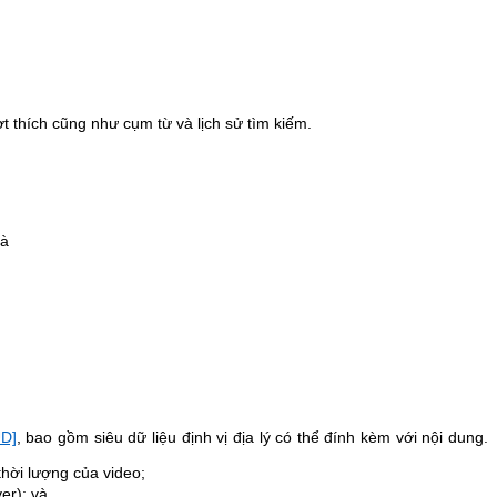
t thích cũng như cụm từ và lịch sử tìm kiếm.
và
D]
, bao gồm siêu dữ liệu định vị địa lý có thể đính kèm với nội dung.
thời lượng của video;
er); và