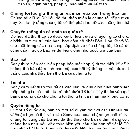
tư vấn, ngân hàng, pháp lý, bảo hiểm và kế toán.
4. Chúng tôi lưu giữ thông tin cá nhân của bạn trong bao lâu
Chúng tôi giữ lại Dữ liệu đã thu thập miễn là chúng tôi tiếp tụ
hủy. Xin lưu ý rằng chúng tôi có thể phải lưu trữ các thông tin nh
5. Chuyển thông tin cá nhân ra quốc tế
Dữ liệu đã thu thập sẽ được xử lý, lưu trữ và chuyển giao cho
gia/khu vực cư trú của bạn, bao gồm cả Nhật Bản, Hoa Kỳ và Việ
cho một trong các nhà cung cấp dịch vụ của chúng tôi, kể cả ở
cung cấp mức độ bảo vệ dữ liệu giống như quốc gia của bạn.
6. Bảo mật
Sony thực hiện các biện pháp bảo mật hợp lý được thiết kế để 
không thể bảo đảm tính bảo mật của bất kỳ thông tin nào được tr
thống của nhà thầu bên thứ ba của chúng tôi.
7. Trẻ nhỏ
Sony cam kết tuân thủ tất cả các luật và quy định hiện hành li
thập thông tin cá nhân từ trẻ nhỏ dưới 16 tuổi. Tùy thuộc vào q
bạn đã cung cấp cho chúng tôi thông tin cá nhân mà không có sự
8. Quyền riêng tư
Ở một số quốc gia, bạn có một số quyền đối với các Dữ liệu đ
và/hoặc bạn có thể yêu cầu Sony sửa, xóa, chặn/hạn chế xử lý 
chúng tôi cung cấp Dữ liệu đã thu thập cho bạn ở định dạng có 
chẳng hạn như nếu việc thực hiện yêu cầu của bạn sẽ tiết lộ Dữ
hợp pháp bắt buộc trong việc lưu giữ. Nếu bạn muốn thực hiện bấ