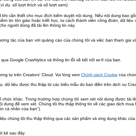
í dụ: số lượt thích và số lượt xem).
 khi cần thiết cho mục đích kiểm duyệt nội dung. Nếu nội dung bao gồm 
niềm tin tôn giáo hoặc triết học, tư cách thành viên công đoàn, dữ li
 cho người dùng đã tải lên thông tin này.
 tương tác của bạn với quảng cáo của chúng tôi và việc bạn tham gia
ua Google Crashlytics và thông tin lỗi về kết nối wi-fi của bạn.
ơng tự trên Creators' Cloud.
Vui lòng xem
Chính sách Cookie
của chúng
dụ: dữ liệu được thu thập từ các biểu mẫu do bạn điền trên dịch vụ Crea
ổ chức khác. Trong trường hợp chúng tôi xem xét nội dung được tải lê
ội dung để xem xét
. Chúng tôi thu thập thông tin về các giao dịch mu
tin cá nhân của bạn”).
dữ liệu chúng tôi thu thập thông qua các sản phẩm và ứng dụng khác củ
ệt kê sau đây: