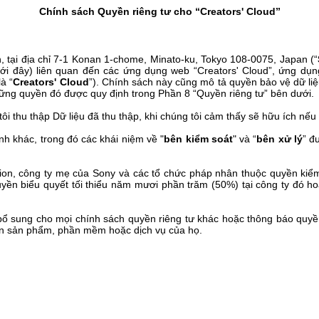
Chính sách Quyền riêng tư cho “Creators' Cloud”
, tại địa chỉ 7-1 Konan 1-chome, Minato-ku, Tokyo 108-0075, Japan (
“
ới đây)
liên quan đến các ứng dụng web “Creators' Cloud”, ứng dụng
là “
Creators' Cloud
”).
Chính sách này cũng mô tả quyền bảo vệ dữ liệ
hững quyền đó được quy định trong Phần 8 “Quyền riêng tư” bên dưới.
i thu thập Dữ liệu đã thu thập, khi chúng tôi cảm thấy sẽ hữu ích nếu c
nh khác, trong đó các khái niệm về "
bên kiểm soát
" và “
bên xử lý
” đ
on, công ty mẹ của Sony và các tổ chức pháp nhân thuộc quyền kiểm
quyền biểu quyết tối thiểu năm mươi phần trăm (50%) tại công ty đó h
bổ sung cho mọi chính sách quyền riêng tư khác hoặc thông báo quyề
ến sản phẩm, phần mềm hoặc dịch vụ của họ.