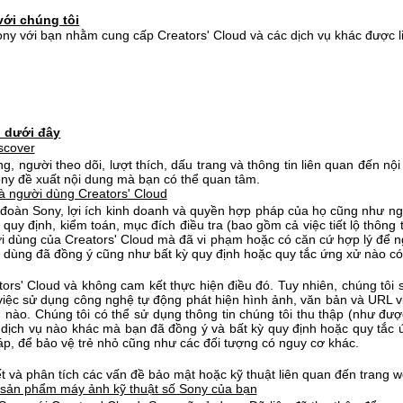
ới chúng tôi
ony với bạn nhằm cung cấp Creators' Cloud và các dịch vụ khác được l
u dưới đây
scover
ng, người theo dõi, lượt thích, dấu trang và thông tin liên quan đến n
ny đề xuất nội dung mà bạn có thể quan tâm.
à người dùng Creators' Cloud
p đoàn Sony, lợi ích kinh doanh và quyền hợp pháp của họ cũng như ng
, quy định, kiểm toán, mục đích điều tra (bao gồm cả việc tiết lộ thông 
i dùng của Creators' Cloud mà đã vi phạm hoặc có căn cứ hợp lý để n
 dùng đã đồng ý cũng như bất kỳ quy định hoặc quy tắc ứng xử nào có
ors' Cloud và không cam kết thực hiện điều đó. Tuy nhiên, chúng tôi
iệc sử dụng công nghệ tự động phát hiện hình ảnh, văn bản và URL v
 nào. Chúng tôi có thể sử dụng thông tin chúng tôi thu thập (như đượ
 dịch vụ nào khác mà bạn đã đồng ý và bất kỳ quy định hoặc quy tắc 
áp, để bảo vệ trẻ nhỏ cũng như các đối tượng có nguy cơ khác.
yết và phân tích các vấn đề bảo mật hoặc kỹ thuật liên quan đến trang 
n sản phẩm máy ảnh kỹ thuật số Sony của bạn