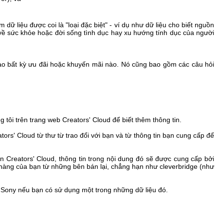
dữ liệu được coi là "loại đặc biệt" - ví dụ như dữ liệu cho biết nguồn
ệu về sức khỏe hoặc đời sống tình dục hay xu hướng tính dục của người
 vào bất kỳ ưu đãi hoặc khuyến mãi nào. Nó cũng bao gồm các câu hỏi
 tôi trên trang web Creators' Cloud để biết thêm thông tin.
tors' Cloud từ thư từ trao đổi với bạn và từ thông tin bạn cung cấp để
n Creators' Cloud, thông tin trong nội dung đó sẽ được cung cấp bởi
a hàng của bạn từ những bên bán lại, chẳng hạn như cleverbridge (như
a Sony nếu bạn có sử dụng một trong những dữ liệu đó.