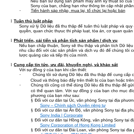
Nếu bạn sử dụng sản phẩm máy ảnh kỹ thuật số của So
Sony của bạn, chẳng hạn như thông tin cập nhật phần
Tiến hành sáp nhập, mua lại, tổ chức lại hoặc bán
-
Tuân thủ luật pháp
l
Sony xử lý Dữ liệu đã thu thập để tuân thủ luật pháp và qu
quyền, quan chức thựuc thi pháp luạt, tòa án, cơ quan quản 
Phát triển, cải tiến và phân tích sản phẩm / dịch vụ
l
Nếu bạn chấp thuận, Sony sẽ thu thập và phân tích Dữ liệu
nhu cầu đối với các sản phẩm và dịch vụ đó để chúng tôi có
lược quảng cáo và tiếp thị của mình.
Cung cấp tin tức, ưu đãi, khuyến nghị, và khảo sát
l
Với sự đồng ý của bạn khi cần thiết:
Chúng tôi sử dụng Dữ liệu đã thu thập để cung cấp 
-
Cloud và thông báo đẩy trên thiết bị của bạn hoặc trê
Chúng tôi cũng có thể dùng Dữ liệu đã thu thập để gử
-
có thể quan tâm. Với sự đồng ý của bạn cho mục đích
phương của bạn như sau:
Đối với cư dân tại Úc, văn phòng Sony tại địa phương
§
Sony – Chính sách Quyền riêng tư
Đối với cư dân tại Ấn Độ, văn phòng Sony tại địa ph
§
Sony India | Corporate
Đối với cư dân tại Hồng Kông, văn phòng Sony tại đ
§
Sony Corporation of Hong Kong Limited
Đối với cư dân tại Đài Loan, văn phòng Sony tại địa
§