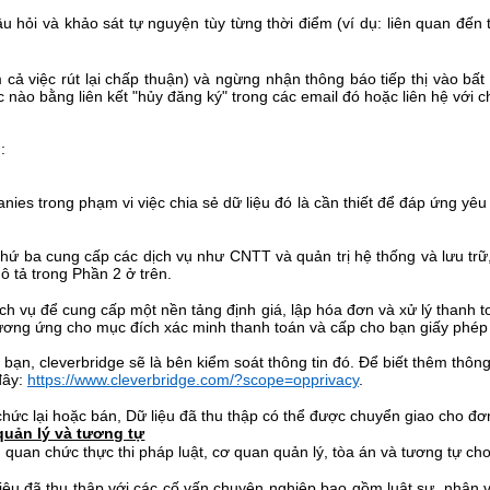
u hỏi và khảo sát tự nguyện tùy từng thời điểm (ví dụ: liên quan đến 
 cả việc rút lại chấp thuận) và ngừng nhận thông báo tiếp thị vào bấ
c nào bằng liên kết "hủy đăng ký" trong các email đó hoặc liên hệ với 
:
ies trong phạm vi việc chia sẻ dữ liệu đó là cần thiết để đáp ứng yêu
thứ ba cung cấp các dịch vụ như CNTT và quản trị hệ thống và lưu trữ,
ô tả trong Phần 2 ở trên.
ịch vụ để cung cấp
một nền tảng định giá, lập hóa đơn và xử lý thanh t
tương ứng cho mục đích xác minh thanh toán và cấp cho bạn giấy phép
ừ bạn, cleverbridge sẽ là bên kiểm soát thông tin đó.
Để biết thêm thông
đây:
https://www.cleverbridge.com/?scope=opprivacy
.
 chức lại hoặc bán, Dữ liệu đã thu thập có thể được chuyển giao cho đ
quản lý và tương tự
, quan chức thực thi pháp luật, cơ quan quản lý, tòa án và tương tự c
 liệu đã thu thập với các cố vấn chuyên nghiệp bao gồm luật sư, nhân