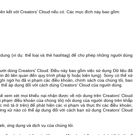
iên kết với Creators' Cloud nếu có. Các mục đích này bao gồm:
ội dung (ví dụ: thể loại và thẻ hashtag) để cho phép những người dùng
ười dùng Creators' Cloud. Điều này bao gồm việc sử dụng Dữ liệu đã
tin đó liên quan đến quy trình pháp lý hoặc kiện tụng). Sony có thể xử
ghi ngờ họ đã vi phạm các điều khoản, chính sách của chúng tôi, bao
 thể áp dụng đối với cách dùng Creators' Cloud của người dùng.
sẽ xem xét mọi khiếu nại nhận được về nội dung trên Creators' Cloud
i phạm điều khoản của chúng tôi) nội dung của người dùng trên khắp
c mô tả ở trên) để phát hiện các vi phạm và thực thi các điều khoản,
ứng xử nào có thể áp dụng đối với cách bạn sử dụng Creators' Cloud
web, ứng dụng và dịch vụ của chúng tôi.