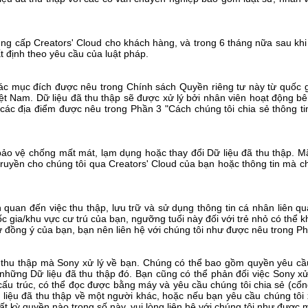
c cung cấp Creators' Cloud cho khách hàng, và trong 6 tháng nữa sau kh
ất định theo yêu cầu của luật pháp.
 các mục đích được nêu trong Chính sách Quyền riêng tư này từ quốc 
t Nam. Dữ liệu đã thu thập sẽ được xử lý bởi nhân viên hoạt động bê
 các địa điểm được nêu trong Phần 3 "Cách chúng tôi chia sẻ thông t
bảo vệ chống mất mát, lạm dụng hoặc thay đổi Dữ liệu đã thu thập. M
uyền cho chúng tôi qua Creators' Cloud của bạn hoặc thông tin mà chú
ên quan đến việc thu thập, lưu trữ và sử dụng thông tin cá nhân liên
uốc gia/khu vực cư trú của bạn, ngưỡng tuổi này đối với trẻ nhỏ có th
 đồng ý của bạn, bạn nên liên hệ với chúng tôi như được nêu trong Phầ
ã thu thập mà Sony xử lý về bạn. Chúng có thể bao gồm quyền yêu c
những Dữ liệu đã thu thập đó. Bạn cũng có thể phản đối việc Sony xử
cấu trúc, có thể đọc được bằng máy và yêu cầu chúng tôi chia sẻ (cổn
 liệu đã thu thập về một người khác, hoặc nếu bạn yêu cầu chúng tôi 
t kỳ quyền nào trong số này, vui lòng liên hệ với chúng tôi như được m