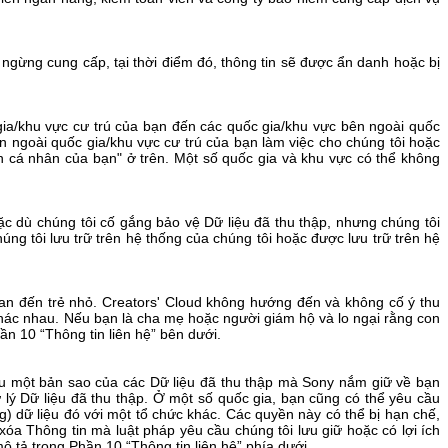
i ngừng cung cấp, tại thời điểm đó, thông tin sẽ được ẩn danh hoặc bị
gia/khu vực cư trú của bạn đến các quốc gia/khu vực bên ngoài quốc
n ngoài quốc gia/khu vực cư trú của bạn làm việc cho chúng tôi hoặc
in cá nhân của bạn" ở trên. Một số quốc gia và khu vực có thể không
ặc dù chúng tôi cố gắng bảo vệ Dữ liệu đã thu thập, nhưng chúng tôi
ng tôi lưu trữ trên hệ thống của chúng tôi hoặc được lưu trữ trên hệ
 quan đến trẻ nhỏ. Creators' Cloud không hướng đến và không cố ý thu
ể khác nhau. Nếu bạn là cha mẹ hoặc người giám hộ và lo ngại rằng con
n 10 “Thông tin liên hệ” bên dưới.
ầu một bản sao của các Dữ liệu đã thu thập mà Sony nắm giữ về bạn
 lý Dữ liệu đã thu thập. Ở một số quốc gia, bạn cũng có thể yêu cầu
g) dữ liệu đó với một tổ chức khác. Các quyền này có thể bị hạn chế,
xóa Thông tin mà luật pháp yêu cầu chúng tôi lưu giữ hoặc có lợi ích
ô tả trong Phần 10 “Thông tin liên hệ” phía dưới.