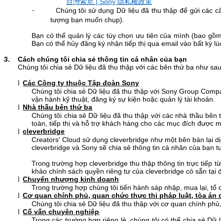
| Sony
台灣索尼
隱私權政策
Chúng tôi sử dụng Dữ liệu đã thu thập để gửi các câ
-
tượng bạn muốn chụp).
Bạn có thể quản lý các tùy chọn ưu tiên của mình (bao gồm
Bạn có thể hủy đăng ký nhận tiếp thị qua email vào bất kỳ lú
3
.
Cách chúng tôi chia sẻ thông tin cá nhân của bạn
Chúng tôi chia sẻ Dữ liệu đã thu thập với các bên thứ ba như sau
Các Công ty thuộc Tập đoàn Sony
l
Chúng tôi chia sẻ Dữ liệu đã thu thập với Sony Group Compan
vận hành kỹ thuật, đăng ký sự kiện hoặc quản lý tài khoản.
Nhà thầu bên thứ ba
l
Chúng tôi chia sẻ Dữ liệu đã thu thập với các nhà thầu bên 
toàn, tiếp thị và hỗ trợ khách hàng cho các mục đích được m
cleverbridge
l
Creators' Cloud sử dụng
cleverbridge như một bên bán lại d
cleverbridge và Sony sẽ chia sẻ thông tin cá nhân của bạn 
Trong trường hợp cleverbridge thu thập thông tin trực tiếp t
khảo chính sách quyền riêng tư của cleverbridge có sẵn tại 
Chuyển nhượng kinh doanh
l
Trong trường hợp chúng tôi tiến hành sáp nhập, mua lại, tổ
Cơ quan chính phủ, quan chức thực thi pháp luật, tòa án 
l
Chúng tôi chia sẻ Dữ liệu đã thu thập với cơ quan chính phủ
Cố vấn chuyên nghiệp
l
Trong các trường hợp riêng lẻ, chúng tôi có thể chia sẻ Dữ