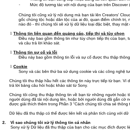
Mức độ tương tác với nội dung của bạn trên Discover (v
-
Chúng tôi cũng xử lý nội dung mà bạn tải lên Creators' Cloud
gốc chủng tộc hoặc dân tộc của ai đó, quan điểm chính trị, 
nào đó - thì chúng tôi sẽ xử lý dữ liệu loại đặc biệt, thay mặt
Thông tin liên quan đến quảng cáo, tiếp thị và tùy chọn
l
Điều này bao gồm thông tin như tùy chọn tiếp thị của bạn,
và câu trả lời khảo sát.
Thông tin sự cố và lỗi
l
Điều này bao gồm thông tin lỗi và sự cố được thu thập thông q
Cookie
l
Sony và các bên thứ ba sử dụng cookie và các công nghệ tư
Chúng tôi thu thập hầu hết các thông tin này trực tiếp từ bạn. Ví 
trả lời bảng câu hỏi hoặc khảo sát từ Sony.
Chúng tôi cũng thu thập thông tin về bạn từ những người hoặc t
người dùng đã tải nội dung lên
, hoặc bởi người dùng đã gắn cờ n
được giải thích thêm trong Phần 3 “Cách chúng tôi chia sẻ thông 
Dữ liệu đã thu thập có thể được liên kết và phân tích cùng với 
2. Vì sao chúng tôi xử lý thông tin cá nhân
Sony xử lý Dữ liệu đã thu thập của bạn cho các mục đích được li